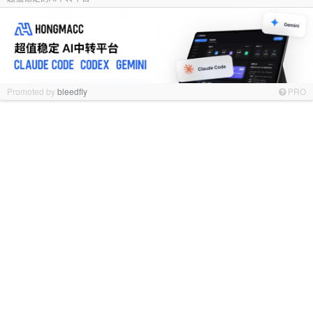
Promoted by
bleedfly
PRO