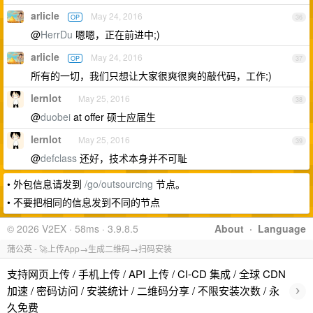
arlicle
May 24, 2016
OP
36
@
HerrDu
嗯嗯，正在前进中;)
arlicle
May 24, 2016
OP
37
所有的一切，我们只想让大家很爽很爽的敲代码，工作;)
lernlot
May 25, 2016
38
@
duobei
at offer 硕士应届生
lernlot
May 25, 2016
39
@
defclass
还好，技术本身并不可耻
• 外包信息请发到
/go/outsourcing
节点。
• 不要把相同的信息发到不同的节点
© 2026 V2EX · 58ms · 3.9.8.5
About
·
Language
蒲公英 - 🚀上传App→生成二维码→扫码安装
支持网页上传 / 手机上传 / API 上传 / CI-CD 集成 / 全球 CDN
›
加速 / 密码访问 / 安装统计 / 二维码分享 / 不限安装次数 / 永
久免费