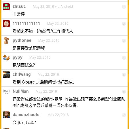
zhtsuc
May 22, 2016 via Android
1
非常棒
111111111111
May 22, 2016
2
看起来不错，边旅行边工作很诱人
pythonee
May 22, 2016
3
是否接受兼职远程
pypy
May 22, 2016
4
昆明面试么？
chrlwang
May 22, 2016
5
看到 Clojure 之后瞬间觉得好高端。
NullMan
May 22, 2016
6
还没得成都发达的城市-昆明, 咋最近出现了那么多新型创业团队
咧? 成都这里最近感觉一潭死水似得.
damonzhaofei
May 22, 2016
7
会 js 可以么？