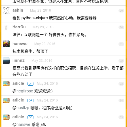
虽然现在辞职在家，但是人在北京，暂时不考虑去昆明。
ashin
May 23, 2016
29
看到 python+clojure 我突然好心动，我需要静静
HerrDu
May 23, 2016
30
法律+ 互联网是一个 好像要火，你抓紧啊。
hanswe
May 23, 2016
31
技术栈真牛，帮顶了
linnn2
May 23, 2016
32
很高兴看到昆明也有这样的职位招聘，目前在江苏上学，看了都
有些心动了
arlicle
May 24, 2016
OP
33
@
hegfirose
欢迎欢迎;)
arlicle
May 24, 2016
OP
34
@
hustlzp
嗯嗯，程序猿也是人啊;)
arlicle
May 24, 2016
OP
35
@
hanswe
感谢;)🙏