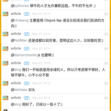
@
pythonee
够牛的人才允许兼职远程，不牛的不允许 ;)
arlicle
May 23, 2016
OP
16
@
chrlwang
主要是用 Clojure lisp 语言比较适合我们前进的方
向;)
arlicle
May 23, 2016
OP
17
@
NullMan
还是成都比较厉害，昆明这边人少，比较能吃苦;)
arlicle
May 23, 2016
OP
18
@
damonzhaofei
js 也要啊:)
arlicle
May 23, 2016
OP
19
@
airqj
我们一开始就是用全球的人，所以只考虑够不够好，人
够不够牛，小不小众不管
arlicle
May 23, 2016
OP
20
@
defclass
对头
arlicle
May 23, 2016
OP
21
@
airqj
用好了，已经以一抵十了;)