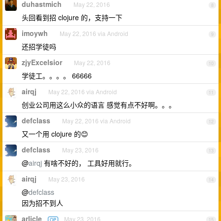
duhastmich
May 22, 2016
8
头回看到招 clojure 的，支持一下
imoywh
May 22, 2016 via Android
9
还招学徒吗
zjyExcelsior
May 22, 2016
10
学徒工。。。。 66666
airqj
May 22, 2016 via Android
11
创业公司用这么小众的语言 感觉有点不好啊。。。
defclass
May 22, 2016 via Android
12
又一个用 clojure 的😊
defclass
May 23, 2016
13
@
airqj
有啥不好的， 工具好用就行。
airqj
May 23, 2016
14
@
defclass
因为招不到人
arlicle
May 23, 2016
OP
15