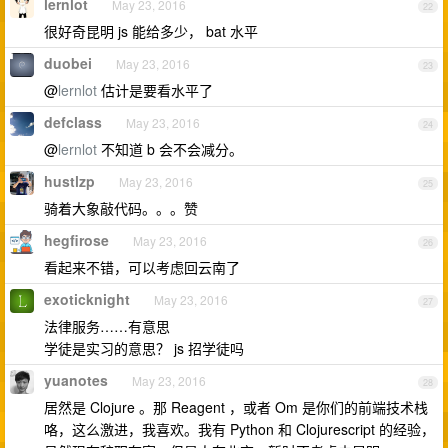
lernlot
May 23, 2016
22
很好奇昆明 js 能给多少， bat 水平
duobei
May 23, 2016
23
@
lernlot
估计是要看水平了
defclass
May 23, 2016
24
@
lernlot
不知道 b 会不会减分。
hustlzp
May 23, 2016
25
骑着大象敲代码。。。赞
hegfirose
May 23, 2016
26
看起来不错，可以考虑回云南了
exoticknight
May 23, 2016
27
法律服务……有意思
学徒是实习的意思？ js 招学徒吗
yuanotes
May 23, 2016
28
居然是 Clojure 。那 Reagent ，或者 Om 是你们的前端技术栈
咯，这么激进，我喜欢。我有 Python 和 Clojurescript 的经验，