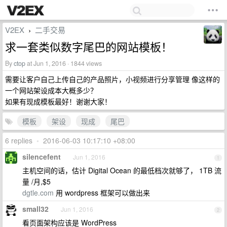
V2EX
二手交易
›
求一套类似数字尾巴的网站模板！
By
ctop
at Jun 1, 2016 · 1844 views
需要让客户自己上传自己的产品照片，小视频进行分享管理 像这样的
一个网站架设成本大概多少？
如果有现成模板最好！谢谢大家！
模板
架设
现成
尾巴
6 replies
•
2016-06-03 10:17:10 +08:00
silencefent
Jun 1, 2016
1
主机空间的话，估计 Digital Ocean 的最低档次就够了， 1TB 流
量 /月,$5
dgtle.com
用 wordpress 框架可以做出来
small32
Jun 1, 2016
2
看页面架构应该是 WordPress