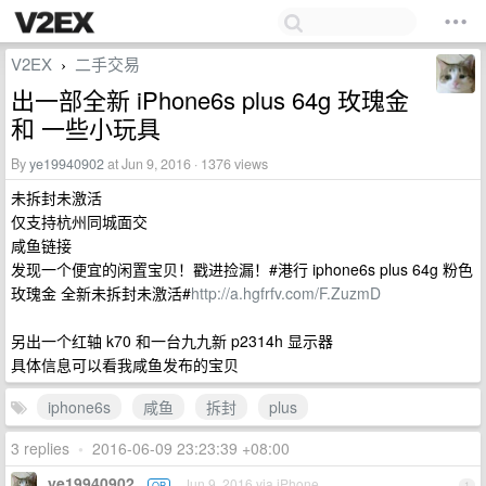
V2EX
二手交易
›
出一部全新 iPhone6s plus 64g 玫瑰金
和 一些小玩具
By
ye19940902
at Jun 9, 2016 · 1376 views
未拆封未激活
仅支持杭州同城面交
咸鱼链接
发现一个便宜的闲置宝贝！戳进捡漏！#港行 iphone6s plus 64g 粉色
玫瑰金 全新未拆封未激活#
http://a.hgfrfv.com/F.ZuzmD
另出一个红轴 k70 和一台九九新 p2314h 显示器
具体信息可以看我咸鱼发布的宝贝
iphone6s
咸鱼
拆封
plus
3 replies
•
2016-06-09 23:23:39 +08:00
ye19940902
Jun 9, 2016 via iPhone
OP
1