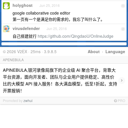
holyghost
Jun 25, 2016
1
google collaborative code editor
第一页有一个是满足你的需求的，我忘了叫什么了。
virusdefender
Jun 25, 2016
2
自己搭建就行
https://github.com/QingdaoU/OnlineJudge
© 2026 V2EX · 25ms · 3.9.8.5
About
·
Language
APENEBULA
APINEBULA,银河录像局旗下的企业级 AI 聚合平台，背靠大
平台资源，面向开发者、团队与企业用户提供稳定、高性价
›
比的大模型 API 接入服务！各大满血模型，低至1折起，支持
开票报销！
Promoted by
zwhui
PRO