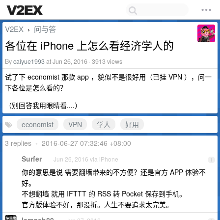
V2EX
问与答
›
各位在 iPhone 上怎么看经济学人的
By
caiyue1993
at Jun 26, 2016 · 3913 views
试了下 economist 那款 app ，貌似不是很好用（已挂 VPN ），问一
下各位是怎么看的？
（别回答我用眼睛看....）
economist
VPN
学人
好用
3 replies
•
2016-06-27 07:32:46 +08:00
Surfer
Jun 26, 2016 via iPhone
1
你的意思是说 需要翻墙带来的不方便？还是官方 APP 体验不
好。
不想翻墙 就用 IFTTT 的 RSS 转 Pocket 保存到手机。
官方版体验不好，那没折。人生不要追求太完美。