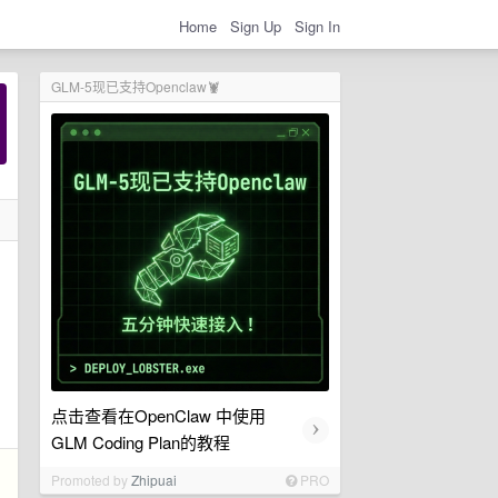
Home
Sign Up
Sign In
GLM-5现已支持Openclaw🦞
点击查看在OpenClaw 中使用
›
GLM Coding Plan的教程
Promoted by
Zhipuai
PRO