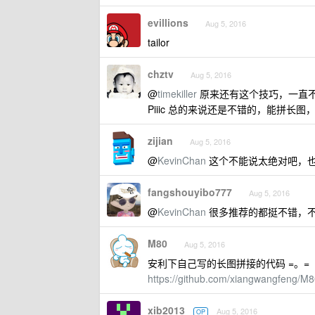
evillions
Aug 5, 2016
tailor
chztv
Aug 5, 2016
@
timekiller
原来还有这个技巧，一直
Piiic 总的来说还是不错的，能拼长
zijian
Aug 5, 2016
@
KevinChan
这个不能说太绝对吧，
fangshouyibo777
Aug 5, 2016
@
KevinChan
很多推荐的都挺不错，不
M80
Aug 5, 2016
安利下自己写的长图拼接的代码 =。
https://github.com/xiangwangfeng/
xib2013
Aug 5, 2016
OP