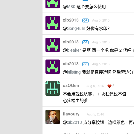
@
M80
这个要怎么使用
xib2013
Aug 5, 2016
OP
@
Song4uIn
好像有水印？
xib2013
Aug 5, 2016
OP
@
bleaker
是啊 同一个吧 你是 2 代吧
xib2013
Aug 5, 2016
OP
@
killsting
我就是直接选啊 然后旁边分
ozOGen
5
Aug 5, 2016
不会用就说坑爹， 1 块钱还说不值
心疼楼主的爹
flavoury
Aug 5, 2016
@
xib2013
点分享按钮 - 边框颜色 -