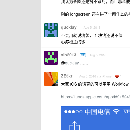
我认为长图还是挺不错的，而且那么便
别的 longscreen 还有拼了个图
qucklay
Aug 5, 2016
不会用就说坑爹， 1 块钱还说不值
心疼楼主的爹
xib2013
Aug 5, 2016
OP
@
qucklay
……
ZE3kr
1
Aug 5, 2016 via iPhone
大家 iOS 的话真的可以用用 Work
https://itunes.apple.com/app/id9152