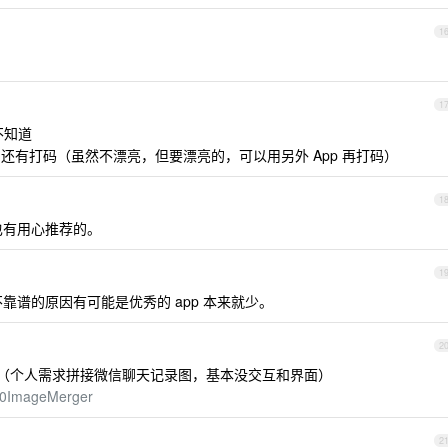
1
1
不知道
图，还有打码（虽然不漂亮，但要漂亮的，可以用另外 App 再打码）
1
也有用心推荐的。
1
靠谱的原因有可能是优秀的 app 本来就少。
2
= （个人需求拼接微信聊天记录图，基本没交互和界面）
M80ImageMerger
2