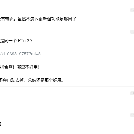
1
我这边没有带壳，虽然不怎么更新但功能足够用了
1
 Piiic 2 ?
c-2/id1069319757?mt=8
拼合啊！哪里不好用！
ar 就不会自动去掉，总结还是那个好用。
1
1
的