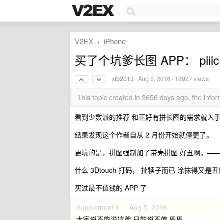
V2EX
iPhone
›
买了个坑爹长图 APP： piiic
xib2013
·
Aug 5, 2016
· 18927 views
This topic created in 3656 days ago, the inf
看到少数派的推荐 和正好有拼长图的需求就入
结果发现这个作者自从 2 月份开始就停更了。
更坑的是，拼图强制加了带壳拼图 好丑啊。—
什么 3Dtouch 打码， 扯犊子而已 涂抹得又是
买过最不值钱的 APP 了
Supplement 1 ·
Aug 5, 2016
大家说不能说坑爹 只能说不值 恩恩