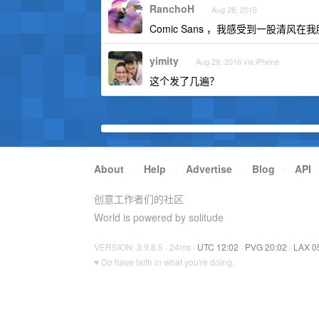
RanchoH
Aug 28, 2016
Comic Sans ，我感受到一股清风在
yimity
Aug 29, 2016 via iPhone
这个发了几遍？
About
·
Help
·
Advertise
·
Blog
·
API
创意工作者们的社区
World is powered by solitude
VERSION: 3.9.8.5 · 24ms ·
UTC 12:02
·
PVG 20:02
·
LAX 0
♥ Do have faith in what you're doing.