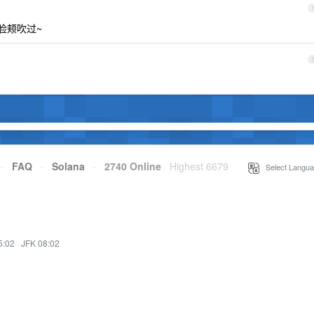
我脸颊吹过~
·
FAQ
·
Solana
·
2740 Online
Highest 6679
·
Select Langua
5:02
·
JFK 08:02