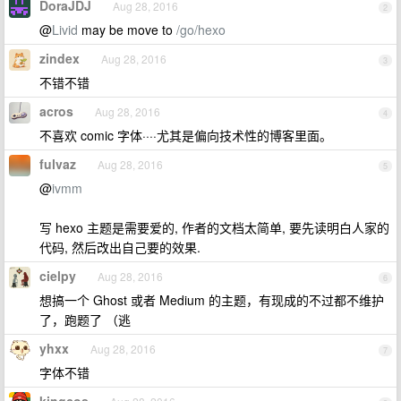
DoraJDJ
Aug 28, 2016
2
@
Livid
may be move to
/go/hexo
zindex
Aug 28, 2016
3
不错不错
acros
Aug 28, 2016
4
不喜欢 comic 字体····尤其是偏向技术性的博客里面。
fulvaz
Aug 28, 2016
5
@
ivmm
写 hexo 主题是需要爱的, 作者的文档太简单, 要先读明白人家的
代码, 然后改出自己要的效果.
cielpy
Aug 28, 2016
6
想搞一个 Ghost 或者 Medium 的主题，有现成的不过都不维护
了，跑题了 （逃
yhxx
Aug 28, 2016
7
字体不错