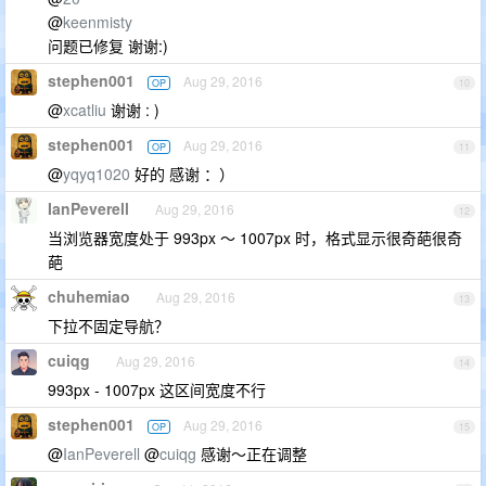
@
keenmisty
问题已修复 谢谢:)
stephen001
Aug 29, 2016
OP
10
@
xcatliu
谢谢 : )
stephen001
Aug 29, 2016
OP
11
@
yqyq1020
好的 感谢 ：）
IanPeverell
Aug 29, 2016
12
当浏览器宽度处于 993px ～ 1007px 时，格式显示很奇葩很奇
葩
chuhemiao
Aug 29, 2016
13
下拉不固定导航？
cuiqg
Aug 29, 2016
14
993px - 1007px 这区间宽度不行
stephen001
Aug 29, 2016
OP
15
@
IanPeverell
@
cuiqg
感谢～正在调整