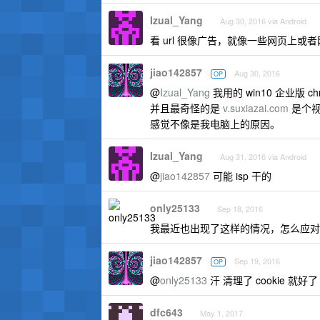
Izual_Yang
Aug 30, 2016 via Android
看 url 很像广告，就像一些网页上或
jiao142857
Aug 30, 2016
OP
@
Izual_Yang
我用的 win10 企业版 chr
并且最奇怪的是
v.suxiazai.com
是个视
感觉不像是我电脑上的原因。
Izual_Yang
Aug 31, 2016 via Android
@
jiao142857
可能 isp 干的
only25133
Sep 18, 2016
我最近也出现了这样的情况，怎么应对
jiao142857
Sep 19, 2016
OP
@
only25133
汗 清理了 cookie 就好了
dfc643
May 1, 2017