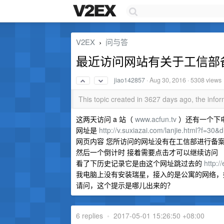
V2EX
问与答
›
最近访问网站有关于工信部
jiao142857
·
Aug 30, 2016
· 5308 views
This topic created in 3627 days ago, the inf
这两天访问 a 站（
www.acfun.tv
）还有一个下
网址是
http://v.suxiazai.com/lanjie.html?f=
网页内容 您所访问的网址没有在工信部进行备
然后一个倒计时 接着需要点击才可以继续访问
看了下历史记录它是由这个网址跳过去的
http:/
我电脑上没有安装瑞星，接入的是公寓的网络，
请问，这个提示是哪儿出来的？
6 replies
•
2017-05-01 15:26:50 +08:00