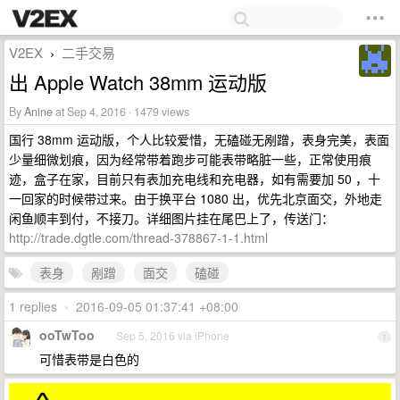
V2EX
二手交易
›
出 Apple Watch 38mm 运动版
By
Anine
at Sep 4, 2016 · 1479 views
国行 38mm 运动版，个人比较爱惜，无磕碰无剐蹭，表身完美，表面
少量细微划痕，因为经常带着跑步可能表带略脏一些，正常使用痕
迹，盒子在家，目前只有表加充电线和充电器，如有需要加 50 ，十
一回家的时候带过来。由于换平台 1080 出，优先北京面交，外地走
闲鱼顺丰到付，不接刀。详细图片挂在尾巴上了，传送门：
http://trade.dgtle.com/thread-378867-1-1.html
表身
剐蹭
面交
磕碰
1 replies
•
2016-09-05 01:37:41 +08:00
ooTwToo
Sep 5, 2016 via iPhone
1
可惜表带是白色的