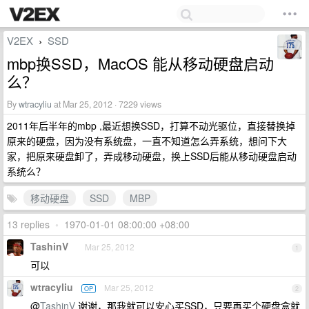
V2EX
SSD
›
mbp换SSD，MacOS 能从移动硬盘启动
么？
By
wtracyliu
at Mar 25, 2012 · 7229 views
2011年后半年的mbp ,最近想换SSD，打算不动光驱位，直接替换掉
原来的硬盘，因为没有系统盘，一直不知道怎么弄系统，想问下大
家，把原来硬盘卸了，弄成移动硬盘，换上SSD后能从移动硬盘启动
系统么？
移动硬盘
SSD
MBP
13 replies
•
1970-01-01 08:00:00 +08:00
TashinV
Mar 25, 2012
1
可以
wtracyliu
Mar 25, 2012
OP
2
@
TashinV
谢谢，那我就可以安心买SSD，只要再买个硬盘盒就