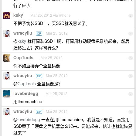
行了应该
ksky
Mar 25, 2012 via iPhone
3
不把系统装SSD上，买SSD就没意义了。
wtracyliu
Mar 25, 2012
OP
4
@
ksky
就打算装SSD上啊，打算用移动硬盘把系统起来，然后
迁移过去？这样可行么？
CupTools
Mar 25, 2012
5
你不如直接弄个全盘镜像
wtracyliu
Mar 25, 2012
OP
6
@
CupTools
全盘镜像是？
lovebirdegg
Mar 25, 2012
7
用timemachine
wtracyliu
Mar 25, 2012
OP
8
@
lovebirdegg
一直在用timemachine，我就是不知道，直接用
SSD替了旧硬盘之后机器怎么起来。要能起来，估计也就能恢复
过来了