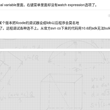
cal variable里面，右键菜单里面却没有watch expression选项了。
某个版本把Xcode的调试器设成lldb以后程序会莫名地
常了。远程调试各种连不上。从官方svn co下来的代码用10.6的sdk无法buil