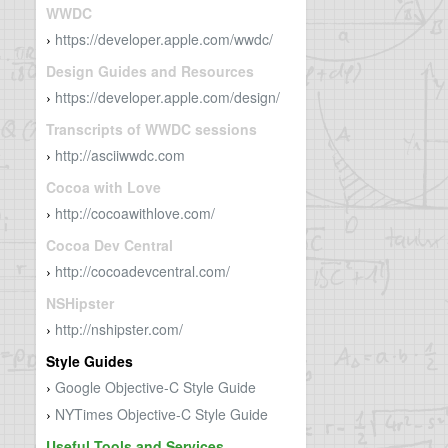
WWDC
https://developer.apple.com/wwdc/
›
Design Guides and Resources
https://developer.apple.com/design/
›
Transcripts of WWDC sessions
http://asciiwwdc.com
›
Cocoa with Love
http://cocoawithlove.com/
›
Cocoa Dev Central
http://cocoadevcentral.com/
›
NSHipster
http://nshipster.com/
›
Style Guides
Google Objective-C Style Guide
›
NYTimes Objective-C Style Guide
›
Useful Tools and Services