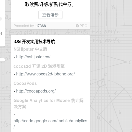
取续费/升级/新购代金券。
查看活动
3
Promoted by
id7368
PRO
d
iOS 开发实用技术导航
NSHipster 中文版
http://nshipster.cn/
›
cocos2d 开源 2D 游戏引擎
http://www.cocos2d-iphone.org/
›
CocoaPods
http://cocoapods.org/
›
Google Analytics for Mobile 统计解
决方案
›
http://code.google.com/mobile/analytics
/