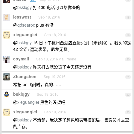
@
bsklqgy
打 400 电话可以帮你查的
lesswest
Sep 18, 2016
18
@
qdsearoc
plus 有没
xieguanglei
Sep 18, 2016
19
@
bsklqgy
16 日下午杭州西湖店直接买到（未预约）。我买的是
42 金铝+运动表带，尼龙无货。
coymail
Sep 18, 2016 via iPhone
20
@
bsklqgy
昨天打去就没货了今天还是没有
Zhangshen
Sep 19, 2016
21
松拓 or 飞耐时，真的……
bsklqgy
Sep 19, 2016
22
@
xieguanglei
黑色的没货吧
xieguanglei
Sep 19, 2016
23
@
bsklqgy
不清楚，我决定了颜色和表带搭配后，售货员才去查
的库存。