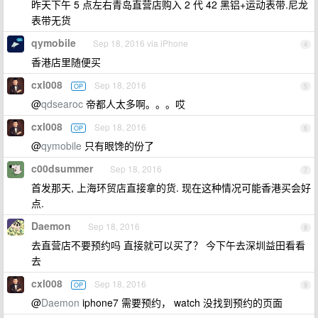
昨天下午 5 点左右青岛直营店购入 2 代 42 黑铝+运动表带.尼龙
表带无货
qymobile
Sep 18, 2016 via iPhone
4
香港店里随便买
cxl008
Sep 18, 2016
OP
5
@
qdsearoc
帝都人太多啊。。。哎
cxl008
Sep 18, 2016
OP
6
@
qymobile
只有眼馋的份了
c00dsummer
Sep 18, 2016
7
首发那天, 上海环贸店直接拿的货. 现在这种情况可能香港买会好
点.
Daemon
Sep 18, 2016
8
去直营店不要预约吗 直接就可以买了？ 今下午去深圳益田看看
去
cxl008
Sep 18, 2016
OP
9
@
Daemon
iphone7 需要预约， watch 没找到预约的页面