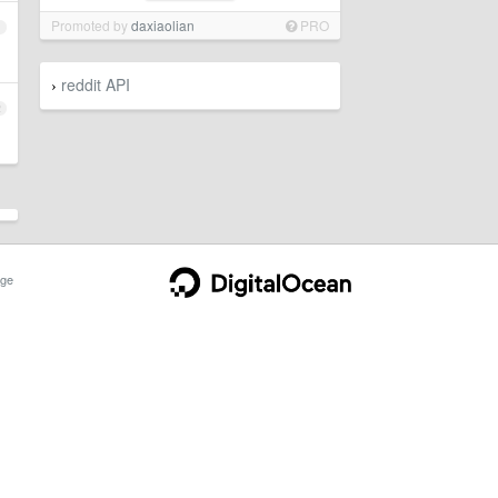
Promoted by
daxiaolian
PRO
1
reddit API
›
2
ge