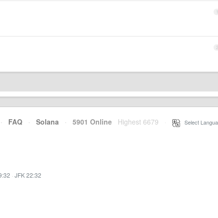
·
FAQ
·
Solana
·
5901 Online
Highest 6679
·
Select Langua
9:32
·
JFK 22:32