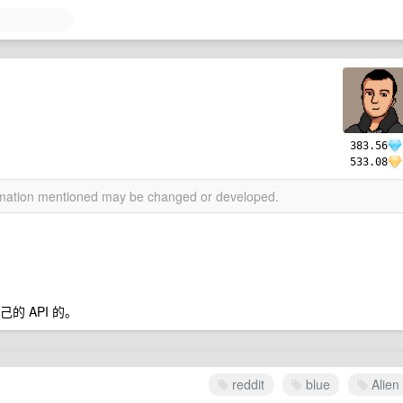
383.56
533.08
ormation mentioned may be changed or developed.
的 API 的。
reddit
blue
Alien