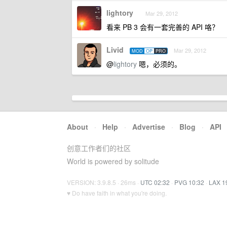
lightory
Mar 29, 2012
看来 PB 3 会有一套完善的 API 咯？
Livid
Mar 29, 2012
MOD
OP
PRO
@
lightory
嗯，必须的。
About
·
Help
·
Advertise
·
Blog
·
API
创意工作者们的社区
World is powered by solitude
VERSION: 3.9.8.5 · 26ms ·
UTC 02:32
·
PVG 10:32
·
LAX 1
♥ Do have faith in what you're doing.