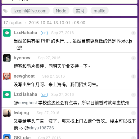
lzxglhf@live.com
Node
实习
mailto
17 replies
•
2016-10-04 13:10:01 +08:00
LzxHahaha
Sep 27, 2016
OP
1
当然如果有招 PHP 的也行……虽然目前更想做的还是 Node.js
（逃
byenow
Sep 27, 2016
2
博客和皂片很棒，同明天毕业支持一下~
newghost
Sep 27, 2016
3
没写出生年月呀、来上海吗，我们招实习生。
LzxHahaha
Sep 27, 2016
OP
4
@
newghost
学校这边还会有点事，所以目前暂时就考虑杭州
lwbjing
Sep 27, 2016
5
又要给芋头广告一波了，哪天找上门去蹭个饭吃... 楼主可以找下
他 -> @
xinyu198736
GKLuke
Sep 27, 2016
6