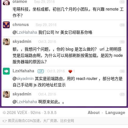
otamoe
Sep 29, 2016
13
宅萌科技，坐标成都，初创几个月的小团队，有兴趣 remote 工
作不？
chronus
Sep 29, 2016
14
@
LzxHahaha
我们公司 hr 美女已经联系你咯
skyadmin
Oct 3, 2016
15
额，，我想问个问题，，你的 blog 是怎么做的？ url 上明明感
觉是后端路由啊，为什么可以局部刷新按需加载。是因为 node
服务器端的原因么？
LzxHahaha
Oct 3, 2016
1
OP
16
@
skyadmin
其实是前端路由，用的 react-router ，部分地方是
自己手动用 js 改的地址栏显示
skyadmin
Oct 4, 2016
17
@
LzxHahaha
啊原来如此。。
© 2026 V2EX · 92ms · 3.9.8.5
About
·
Language
👉 图灵云融合CDN加速，大厂资源、比价全网