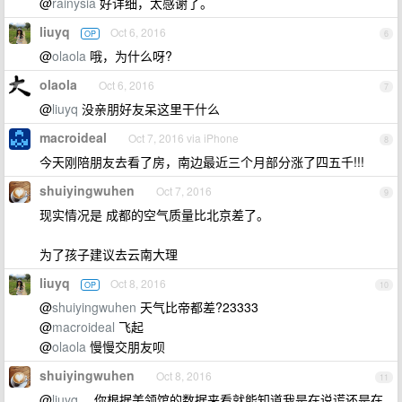
@
rainysia
好详细，太感谢了。
liuyq
Oct 6, 2016
OP
6
@
olaola
哦，为什么呀?
olaola
Oct 6, 2016
7
@
liuyq
没亲朋好友呆这里干什么
macroideal
Oct 7, 2016 via iPhone
8
今天刚陪朋友去看了房，南边最近三个月部分涨了四五千!!!
shuiyingwuhen
Oct 7, 2016
9
现实情况是 成都的空气质量比北京差了。
为了孩子建议去云南大理
liuyq
Oct 8, 2016
OP
10
@
shuiyingwuhen
天气比帝都差?23333
@
macroideal
飞起
@
olaola
慢慢交朋友呗
shuiyingwuhen
Oct 8, 2016
11
@
liuyq
，你根据美领馆的数据来看就能知道我是在说谎还是在