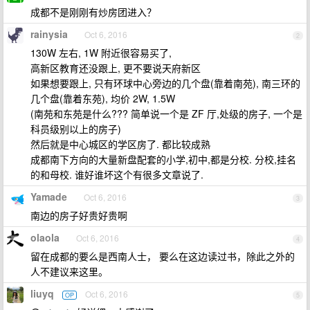
成都不是刚刚有炒房团进入？
rainysia
Oct 6, 2016
2
130W 左右, 1W 附近很容易买了,
高新区教育还没跟上, 更不要说天府新区
如果想要跟上, 只有环球中心旁边的几个盘(靠着南苑), 南三环的
几个盘(靠着东苑), 均价 2W, 1.5W
(南苑和东苑是什么??? 简单说一个是 ZF 厅,处级的房子, 一个是
科员级别以上的房子)
然后就是中心城区的学区房了. 都比较成熟
成都南下方向的大量新盘配套的小学,初中,都是分校. 分校,挂名
的和母校. 谁好谁坏这个有很多文章说了.
Yamade
Oct 6, 2016
3
南边的房子好贵好贵啊
olaola
Oct 6, 2016
4
留在成都的要么是西南人士， 要么在这边读过书，除此之外的
人不建议来这里。
liuyq
Oct 6, 2016
OP
5