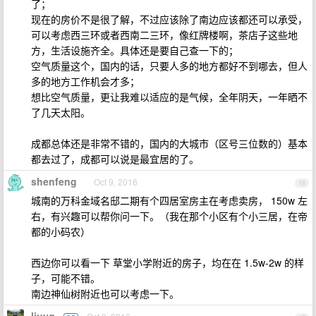
了；
现在的房价不是很了解，不过应该除了南边应该都还可以承受，
可以考虑西三环或者西南二三环，像红牌楼啊，茶店子这些地
方，生活设施齐全。具体还是要自己查一下的；
空气质量这个，国内的话，只要人多的地方都好不到哪去，但人
多的地方工作机会才多；
想比空气质量，更让我难以适应的是气候，全年阴天，一年晒不
了几天太阳。
成都总体还是非常不错的，国内的大城市（区号三位数的）基本
都去过了，成都可以说是最宜居的了。
shenfeng
Oct 9, 2016
16
城南的万科金域名邸二期有个四居室房主在考虑卖房， 150w 左
右，有兴趣可以帮你问一下。（我在那个小区有个小三居，在帝
都的小码农）
西边你可以看一下 草堂小学附近的房子，均在在 1.5w-2w 的样
子，可能不错。
南边神仙树附近也可以考虑一下。