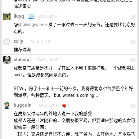
陈述事实
liuyq
Oct 8, 2016
OP
12
@
shuiyingwuhen
看了一眼过去三十天的天气，还是要比北京好
点的。
zcljy
Oct 8, 2016
13
推荐珠海
chilaoqi
Oct 8, 2016
14
成都空气质量是不好，尤其盆地不利于雾霾扩散。一个成都朋友
said 。但是成都悠闲是真的。
BTW ，除了十一和十一前的一次，我觉得北京空气质量今年好
到爆啊，各种蓝天， but, winter is coming...
hugoqin
Oct 9, 2016
1
15
在成都呆过两年的外地人说一下我的感受：
成都人还是非常随和的，交朋友很容易，但要适应那边的饮食可
能需要一段时间；
（国内）交通还是有些不方便，除了省内，去其他地方基本靠飞