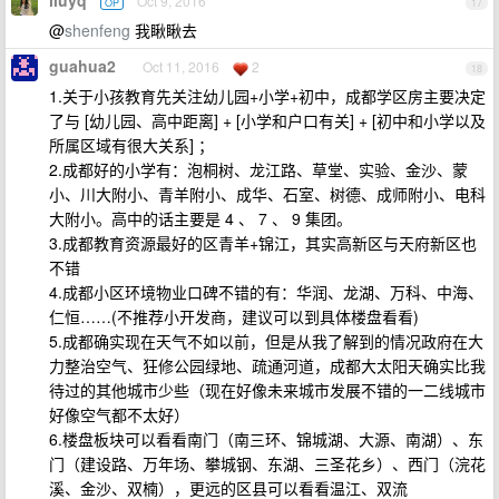
liuyq
Oct 9, 2016
OP
17
@
shenfeng
我瞅瞅去
guahua2
Oct 11, 2016
2
18
1.关于小孩教育先关注幼儿园+小学+初中，成都学区房主要决定
了与 [幼儿园、高中距离] + [小学和户口有关] + [初中和小学以及
所属区域有很大关系] ；
2.成都好的小学有：泡桐树、龙江路、草堂、实验、金沙、蒙
小、川大附小、青羊附小、成华、石室、树德、成师附小、电科
大附小。高中的话主要是 4 、 7 、 9 集团。
3.成都教育资源最好的区青羊+锦江，其实高新区与天府新区也
不错
4.成都小区环境物业口碑不错的有：华润、龙湖、万科、中海、
仁恒……(不推荐小开发商，建议可以到具体楼盘看看)
5.成都确实现在天气不如以前，但是从我了解到的情况政府在大
力整治空气、狂修公园绿地、疏通河道，成都大太阳天确实比我
待过的其他城市少些（现在好像未来城市发展不错的一二线城市
好像空气都不太好）
6.楼盘板块可以看看南门（南三环、锦城湖、大源、南湖）、东
门（建设路、万年场、攀城钢、东湖、三圣花乡）、西门（浣花
溪、金沙、双楠），更远的区县可以看看温江、双流