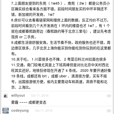
7.上面朋友提到的东苑（ 1w45 ）、南苑（ 2w ）都是公务员小
区确实综合看来各方面不错，前段时间朋友买的中环丰锦还不
错，新加坡的开发商， 1w7
8.房价可以去看看链家网和搜房上面的数据，反正均价不过万，
前段时间看到几个大开发商在 1 环内的楼盘也才 1w7 ，有 1 个
就在成都春熙路旁边（春熙路约等于北京三里屯），建议先考虑
现房 or 二手房，
9.成都生活很舒服安逸，生活节奏不快，政府服务也还不错，周
边景区很多，几乎北京上海你能买到你能吃到你玩到的在这里都
有。
10.关于吃， 1 川菜很多也不辣、 2 粤菜日料兰州拉面也很多
11.交通，南门较堵尤其是上下班高峰但是对比北京中关村西北
旺其实还好，地铁狂修现在开通了 4 条线， 2020 年要开通好像
19 条线，成都还有 brt ，成都 uber 、滴滴很方便，买车不摇
号，出国旅游很方便，省内主要靠动车和高速，高铁不能和北
京、上海比。
willyout
Oct 11, 2016
19
雾霾 ~~~~ 成都更变态
codeyung
Oct 11, 2016
20