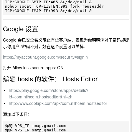
TCP:GOOGLE_SMTP_IP:465 &>/dev/null &

nohup socat TCP-LISTEN:993,fork,reuseaddr 
Google 设置
Google 会已安全名义阻止有些客户端，表现为你明明输对了密码却提
示你用户 /密码不对，好在这个设置可以关掉:
https://myaccount.google.com/security#signin
打开 Allow less secure apps: ON
编辑 hosts 的软件： Hosts Editor
https://play.google.com/store/apps/details?
id=com.nilhcem.hostseditor&hl=zh
http://www.coolapk.com/apk/com.nilhcem.hostseditor
添加以下条目：
你的 VPS_IP imap.gmail.com
