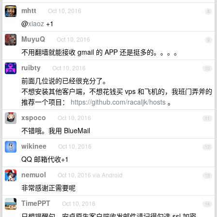
mhtt
Oct 10, 2016
8
@
xiaoz
+1
MuyuQ
Oct 10, 2016
9
不用翻墙就能接收 gmail 的 APP 还是挺多的。。。。
ruibty
Oct 10, 2016
10
前面几位说的已经很充分了。
不想安装其他客户端，不想花钱买 vps 和飞机的，我班门弄斧的
推荐一个项目：
https://github.com/racaljk/hosts
。
xspoco
Oct 10, 2016
11
不错哦。我用 BlueMail
wikinee
Oct 10, 2016
12
QQ 邮箱代收+1
nemuol
Oct 10, 2016 via Android
13
非常感谢正需要呢
TimePPT
Oct 10, 2016
14
只想提醒句，安卓原生客户端收发邮件请记得勾选 ssl 加密……