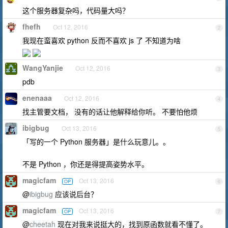
这个服务器复杂吗，代码量大吗？
fhefh
Oct 12, 2016
2
我现在蛮喜欢 python 反而不喜欢 js 了 不知道为啥
WangYanjie
Oct 12, 2016
3
pdb
enenaaa
Oct 12, 2016
4
找主管要文档， 没有的话让他解释给你听。 不要怕他烦
ibigbug
Oct 13, 2016
5
「写的一个 Python 服务器」是什么玩意儿。。
不是 Python ，你还是得提高姿势水平。
magicfam
Oct 13, 2016
OP
6
@
ibigbug
应该说后台？
magicfam
Oct 13, 2016
OP
7
@
cheetah
现在对我来说挺大的，找到原函数就看不懂了。