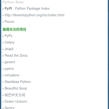
Python Sites
PyPI
- Python Package Index
›
http://diveintopython.org/toc/index.html
›
Pocoo
›
值得关注的项目
PyPy
›
Celery
›
Jinja2
›
Read the Docs
›
gevent
›
pyenv
›
virtualenv
›
Stackless Python
›
Beautiful Soup
›
结巴中文分词
›
Green Unicorn
›
Sentry
›