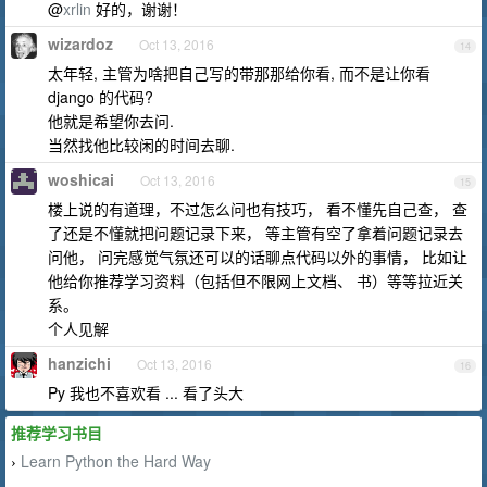
@
xrlin
好的，谢谢！
wizardoz
Oct 13, 2016
14
太年轻, 主管为啥把自己写的带那那给你看, 而不是让你看
django 的代码?
他就是希望你去问.
当然找他比较闲的时间去聊.
woshicai
Oct 13, 2016
15
楼上说的有道理，不过怎么问也有技巧， 看不懂先自己查， 查
了还是不懂就把问题记录下来， 等主管有空了拿着问题记录去
问他， 问完感觉气氛还可以的话聊点代码以外的事情， 比如让
他给你推荐学习资料（包括但不限网上文档、 书）等等拉近关
系。
个人见解
hanzichi
Oct 13, 2016
16
Py 我也不喜欢看 ... 看了头大
推荐学习书目
Learn Python the Hard Way
›