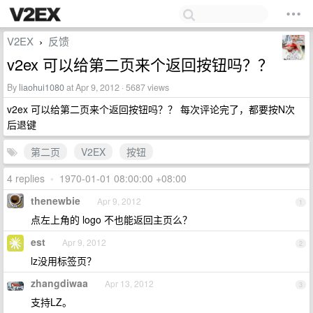
V2EX
反馈
›
v2ex 可以给第二页来个返回按钮吗？？
By
liaohui1080
at Apr 9, 2012 · 5687 views
v2ex 可以给第二页来个返回按钮吗？？ 每次评论完了，都要按N次
后退键
第二页
V2EX
按钮
4 replies
•
1970-01-01 08:00:00 +08:00
thenewbie
Apr 9, 2012
1
点左上角的 logo 不也能返回主页么？
est
Apr 9, 2012
2
lz没用标签页？
zhangdiwaa
Apr 13, 2012
3
支持LZ。