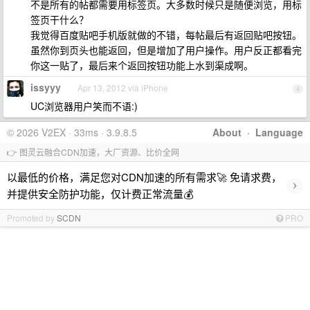
不是所有的帖都需要用标签页。大多数时候只是随便浏览，用标
签页干什么？
我觉得百度贴吧手机版就做的不错，每帖最后有返回贴吧按钮。
虽然你到页头也能返回，但是增加了用户操作。用户反正都看完
你这一贴了，最后来个返回按钮功能上水到渠成啊。
issyyy
Apr 13, 2012 via iPhone
4
UC浏览器用户笑而不语:)
© 2026 V2EX · 33ms · 3.9.8.5
About
·
Language
👉 图灵云融合CDN加速，大厂资源、比价全网
以最低的价格，满足您对CDN加速的所有需求🚀 免请求费，
›
并提供安全防护功能，仅计费正常流量💰
Promoted by
SCDN
PRO