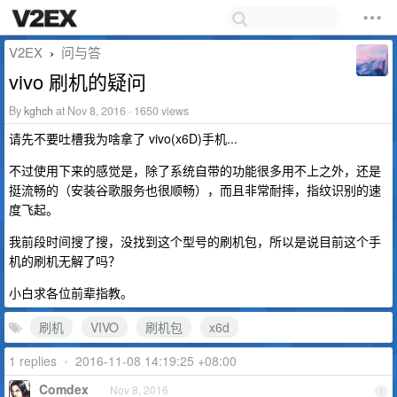
V2EX
问与答
›
vivo 刷机的疑问
By
kghch
at Nov 8, 2016 · 1650 views
请先不要吐槽我为啥拿了 vivo(x6D)手机...
不过使用下来的感觉是，除了系统自带的功能很多用不上之外，还是
挺流畅的（安装谷歌服务也很顺畅），而且非常耐摔，指纹识别的速
度飞起。
我前段时间搜了搜，没找到这个型号的刷机包，所以是说目前这个手
机的刷机无解了吗？
小白求各位前辈指教。
刷机
VIVO
刷机包
x6d
1 replies
•
2016-11-08 14:19:25 +08:00
Comdex
Nov 8, 2016
1