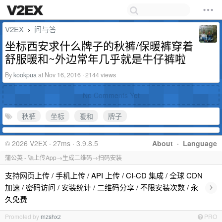
V2EX
问与答
›
坐标西安求什么牌子的秋裤/保暖裤穿着
舒服暖和~外边常年几乎就是牛仔裤啦
By
kookpua
at Nov 16, 2016 · 2144 views
No Comments Yet
秋裤
坐标
暖和
牌子
© 2026 V2EX · 27ms · 3.9.8.5
About
·
Language
蒲公英 - 🚀上传App→生成二维码→扫码安装
支持网页上传 / 手机上传 / API 上传 / CI-CD 集成 / 全球 CDN
›
加速 / 密码访问 / 安装统计 / 二维码分享 / 不限安装次数 / 永
久免费
Promoted by
mzshxz
PRO