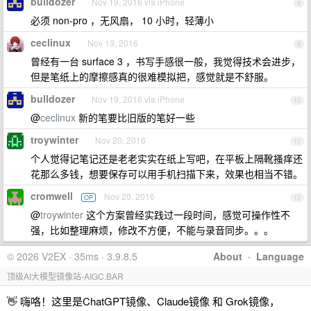
bulldozer
Nov 19, 2016 via iPhone
8
必须 non-pro ，无风扇， 10 小时，轻薄小
ceclinux
Nov 19, 2016
9
曾经有一台 surface 3 ，书写手感很一般，我觉得技术会进步，
但是笔纸上的摩擦感真的很难模拟把，感觉就是不舒服。
bulldozer
Nov 19, 2016 via iPhone
10
@
ceclinux
新的笔要比旧版的笔好一些
troywinter
Nov 20, 2016
11
个人觉得记笔记还是老老实实在纸上写吧，在平板上隔靴搔痒还
花那么多钱，想要保存可以用手机扫描下来，效果也相当不错。
cromwell
Nov 20, 2016
OP
12
@
troywinter
这个方案曾经实践过一段时间，感觉可操作性不
强，比如整理麻烦，修改不方便，不能与录音同步。。。
© 2026 V2EX · 35ms · 3.9.8.5
About
·
Language
顶级AI大模型镜像站-AIGC.BAR
👋 嗨咯！这里是ChatGPT镜像、Claude镜像 和 Grok镜像，