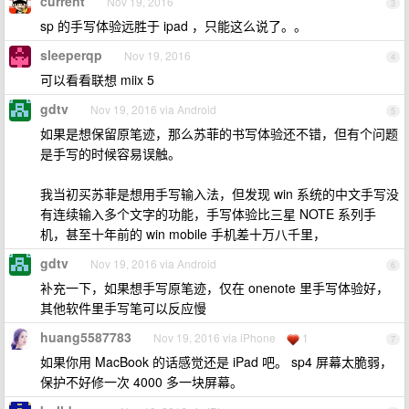
current
Nov 19, 2016
3
sp 的手写体验远胜于 ipad ，只能这么说了。。
sleeperqp
Nov 19, 2016
4
可以看看联想 miix 5
gdtv
Nov 19, 2016 via Android
5
如果是想保留原笔迹，那么苏菲的书写体验还不错，但有个问题
是手写的时候容易误触。
我当初买苏菲是想用手写输入法，但发现 win 系统的中文手写没
有连续输入多个文字的功能，手写体验比三星 NOTE 系列手
机，甚至十年前的 win mobile 手机差十万八千里，
gdtv
Nov 19, 2016 via Android
6
补充一下，如果想手写原笔迹，仅在 onenote 里手写体验好，
其他软件里手写笔可以反应慢
huang5587783
Nov 19, 2016 via iPhone
1
7
如果你用 MacBook 的话感觉还是 iPad 吧。 sp4 屏幕太脆弱，
保护不好修一次 4000 多一块屏幕。