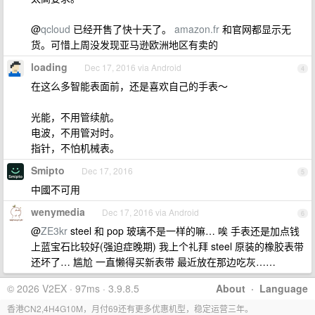
@
qcloud
已经开售了快十天了。
amazon.fr
和官网都显示无
货。可惜上周没发现亚马逊欧洲地区有卖的
loading
Dec 17, 2016 via Android
4
在这么多智能表面前，还是喜欢自己的手表～
光能，不用管续航。
电波，不用管对时。
指针，不怕机械表。
Smipto
Dec 17, 2016
5
中國不可用
wenymedia
Dec 17, 2016 via Android
6
@
ZE3kr
steel 和 pop 玻璃不是一样的嘛… 唉 手表还是加点钱
上蓝宝石比较好(强迫症晚期) 我上个礼拜 steel 原装的橡胶表带
还坏了… 尴尬 一直懒得买新表带 最近放在那边吃灰……
© 2026 V2EX · 97ms · 3.9.8.5
About
·
Language
香港CN2,4H4G10M，月付69还有更多优惠机型，稳定运营三年。