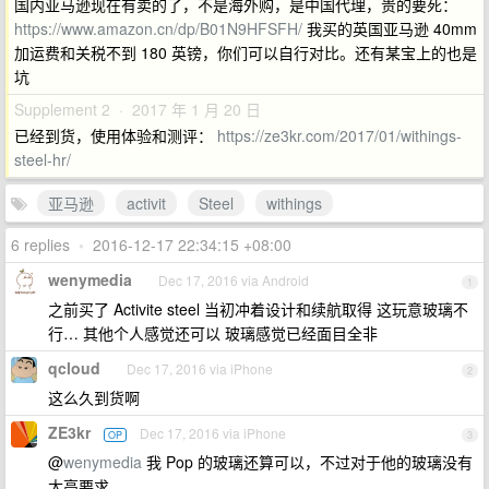
国内亚马逊现在有卖的了，不是海外购，是中国代理，贵的要死：
https://www.amazon.cn/dp/B01N9HFSFH/
我买的英国亚马逊 40mm
加运费和关税不到 180 英镑，你们可以自行对比。还有某宝上的也是
坑
Supplement 2 · 2017 年 1 月 20 日
已经到货，使用体验和测评：
https://ze3kr.com/2017/01/withings-
steel-hr/
亚马逊
activit
Steel
withings
6 replies
•
2016-12-17 22:34:15 +08:00
wenymedia
Dec 17, 2016 via Android
1
之前买了 Activite steel 当初冲着设计和续航取得 这玩意玻璃不
行… 其他个人感觉还可以 玻璃感觉已经面目全非
qcloud
Dec 17, 2016 via iPhone
2
这么久到货啊
ZE3kr
Dec 17, 2016 via iPhone
OP
3
@
wenymedia
我 Pop 的玻璃还算可以，不过对于他的玻璃没有
太高要求。