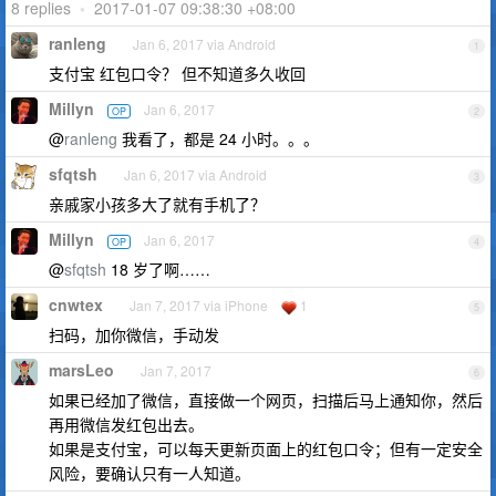
8 replies
•
2017-01-07 09:38:30 +08:00
ranleng
Jan 6, 2017 via Android
1
支付宝 红包口令？ 但不知道多久收回
Millyn
Jan 6, 2017
OP
2
@
ranleng
我看了，都是 24 小时。。。
sfqtsh
Jan 6, 2017 via Android
3
亲戚家小孩多大了就有手机了？
Millyn
Jan 6, 2017
OP
4
@
sfqtsh
18 岁了啊……
cnwtex
Jan 7, 2017 via iPhone
1
5
扫码，加你微信，手动发
marsLeo
Jan 7, 2017
6
如果已经加了微信，直接做一个网页，扫描后马上通知你，然后
再用微信发红包出去。
如果是支付宝，可以每天更新页面上的红包口令；但有一定安全
风险，要确认只有一人知道。