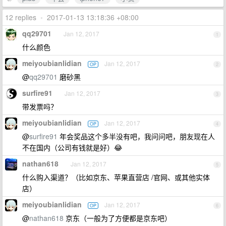
12 replies
•
2017-01-13 13:18:36 +08:00
qq29701
Jan 12, 2017
1
什么颜色
meiyoubianlidian
Jan 12, 2017
OP
2
@
qq29701
磨砂黑
surfire91
Jan 12, 2017
3
带发票吗？
meiyoubianlidian
Jan 12, 2017
OP
4
@
surfire91
年会奖品这个多半没有吧，我问问吧，朋友现在人
不在国内（公司有钱就是好）😂
nathan618
Jan 12, 2017
5
什么购入渠道？（比如京东、苹果直营店 /官网、或其他实体
店）
meiyoubianlidian
Jan 12, 2017
OP
6
@
nathan618
京东（一般为了方便都是京东吧）