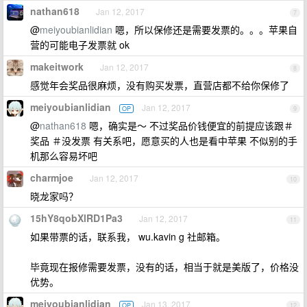
nathan618
Jan 12, 2017
7
@
meiyoubianlidian
嗯，所以保修还是需要发票的。。。苹果自
营的可能电子发票就 ok
makeitwork
Jan 12, 2017
8
感觉年会奖品很麻烦，没有购买发票，直营店都不给你保修了
meiyoubianlidian
Jan 12, 2017
OP
9
@
nathan618
嗯，确实是～ 不过奖品价钱便宜的前提应该跟＃
奖品 ＃没发票 有关系吧，愿意买的人也是看中苹果 不似别的手
机那么容易坏吧
charmjoe
Jan 12, 2017
10
晓龙家吗？
15hY8qobXlRD1Pa3
Jan 12, 2017
11
如果带票的话，联系我， wu.kavin g 社邮箱。
毕竟现在报修需要发票，没有的话，相当于就是美版了，价格没
优势。
meiyoubianlidian
Jan 13, 2017
OP
12