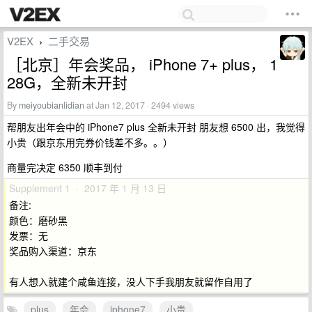
V2EX
二手交易
›
［北京］年会奖品， iPhone 7+ plus， 1
28G，全新未开封
By
meiyoubianlidian
at Jan 12, 2017 · 2494 views
帮朋友出年会中的 iPhone7 plus 全新未开封 朋友想 6500 出，我觉得
小贵（跟京东用完券价钱差不多。。）
商量完决定 6350 顺丰到付
Supplement 1 · 2017 年 1 月 13 日
备注:
颜色：磨砂黑
发票：无
奖品购入渠道：京东
有人想入就建个咸鱼连接，没人下手我朋友就留作自用了
plus
年会
iphone7
小贵