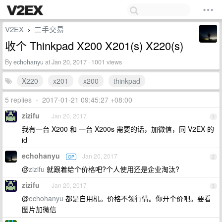
V2EX
二手交易
›
收个 Thinkpad X200 X201(s) X220(s)
By
echohanyu
at Jan 20, 2017 · 1001 views
X220
x201
x200
thinkpad
5 replies
•
2017-01-21 09:45:27 +08:00
zizifu
Jan 20, 2017
1
我有一台 X200 和 一台 X200s 需要的话，加微信，同 V2EX 的
id
echohanyu
Jan 20, 2017
OP
2
@
zizifu
就跟着给个价格吧?个人使用还是企业淘汰?
zizifu
Jan 20, 2017
3
@
echohanyu
都是自用机。价格不领行情。你开个价吧。要看
图片加微信