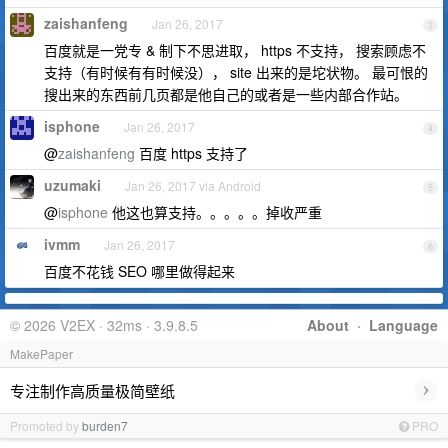
zaishanfeng
Jan 26, 2017
3
百度就是一党专 & 制下不思进取， https 不支持， 搜索顾虑不
支持（有时候有有时候没）， site 出来的是坨状物。 最可恨的
搜出来的东西前几页都是他自己的或者是一些内部合作站。
isphone
Jan 26, 2017
4
@
zaishanfeng
百度 https 支持了
uzumaki
Jan 26, 2017 via Android
5
@
isphone
他这也算支持。。。。。掉收严重
ivmm
Jan 26, 2017
6
百度不花钱 SEO 哪里做得起来
© 2026 V2EX · 32ms · 3.9.8.5
About
·
Language
MakePaper
›
专注制作高质量极简壁纸
Promoted by
burden7
PRO