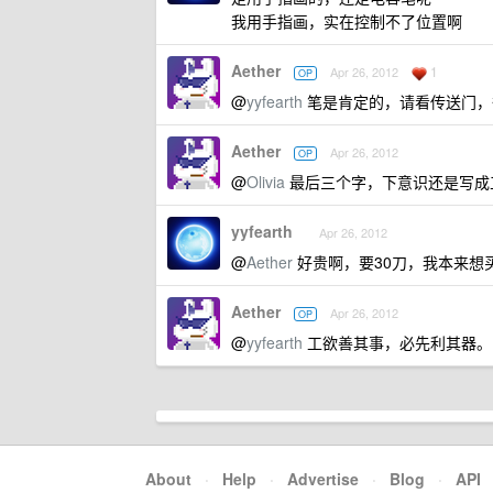
我用手指画，实在控制不了位置啊
Aether
1
Apr 26, 2012
OP
@
yyfearth
笔是肯定的，请看传送门
Aether
Apr 26, 2012
OP
@
Olivia
最后三个字，下意识还是写成工
yyfearth
Apr 26, 2012
@
Aether
好贵啊，要30刀，我本来想
Aether
Apr 26, 2012
OP
@
yyfearth
工欲善其事，必先利其器。
About
·
Help
·
Advertise
·
Blog
·
API