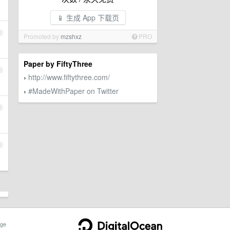
📱 生成 App 下载页
3
Promoted by
mzshxz
PRO
Paper by FiftyThree
4
http://www.fiftythree.com/
›
#MadeWithPaper on Twitter
›
5
6
ge