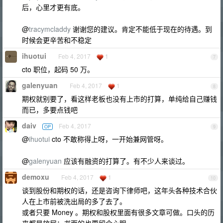
后，心里才更有底。
@
tracymcladdy
谢谢您的建议。肯定不能低于现在的待遇。到
时候会更辛苦和不稳定
ihuotui
Feb 4, 2017
1
7
cto 职位，起码 50 万。
galenyuan
Feb 4, 2017
1
8
期权就别要了，看这样老板也没有上市的打算，单纯给自己赚钱
而已，多要点钱吧
daiv
Feb 4, 2017
OP
9
@
ihuotui
cto 不敢称得上呀，一开始兼网管呀。
@
galenyuan
应该有融资的打算了。有不少人来谈过。
demoxu
Feb 4, 2017
1
10
谈到股份和期权的话，还是咨询下律师吧，这年头各种技术合伙
人在上市前被洗出局的多了去了。
或者只要 Money 。期权和股权里面有很多文章可做。口头的历