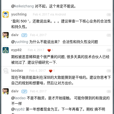
@
keikeizhang
对不起，这个肯定不能说。
yuchting
Feb 4, 2017 via Android
16
“盈利 500 ”，还敢说出来。。。建议审查一下核心业务的合法性
和持久性。
daiv
Feb 4, 2017
OP
17
@
yuchting
为什么不能说出来？ 合法性和持久性没问题
eyp82
Feb 4, 2017
1
18
期权被恶意稀释是个很严重的问题, 很多天真的技术合伙人已经
被坑过了. 建议仔细研究一下.
laodao
Feb 4, 2017
1
19
现在不融资能盈利在深圳的大致能猜到是干啥的。建议你思考下
自己的规划和想要啥，然后让对方出价。
daiv
Feb 4, 2017
OP
20
@
laodao
不是不融资，是才开始接触。 可能你猜到的和我说的
不一样
@
eyp82
第一年想着现金为王，下一年再看了。期权 搞不明