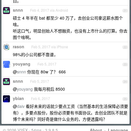
白。
snnn
Feb 4, 2017 via Android
21
硕士 4 年半在 bat 都至少 40 万了，去创业公司拿这薪水图个
啥。
听这口气，明显创始人不想融资，也没有上市什么的打算。你去
图个啥啊。
rason
Feb 5, 2017 via iPhone
22
98%的小公司都不靠谱，
youyang
Feb 5, 2017
23
@
snnn
你现在 80w 了？ 666
snnn
Feb 5, 2017
24
@
youyang
我每月税后 8500
ybian
Feb 6, 2017
25
@
daiv
看好未来的话就少要点工资（当然基本的生活保障必须要
有），多要点股份，股份必须要有书面协议。去创业团队不就是
博个未来吗？同好奇是做什么业务的，方便透露吗？
© 2026 V2EX · 54ms · 3.9.8.5
About
·
Language