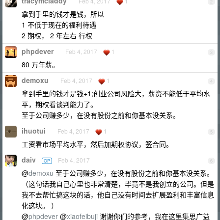
tracymcladdy
Feb 4, 2017
1
2
拿到手里的钱才是钱，所以
1 不低于现在的福利待遇
2 期权， 2 年左右 行权
phpdever
Feb 4, 2017
1
3
80 万年薪。
demoxu
Feb 4, 2017
1
4
拿到手里的钱才是钱+1;创业公司风险大，薪资不能低于平均水
平，期权看谈判能力了。
至于公司赚多少，在没有股份之前和你基本没关系。
ihuotui
Feb 4, 2017
1
5
工资看市场平均水平，然后加期权协议，签合同。
daiv
Feb 4, 2017
OP
6
@
demoxu
至于公司赚多少，在没有股份之前和你基本没关系。
（这句话我自己心里也非常清楚，毕竟不是我创立的公司。但是
我不去帮忙搞这块的话，他自己没有时间去扩展盈利和丰富信息
化这块。 ）
@
phpdever
@
xiaofeibuji
谢谢你们的参考，我在这里集思广益