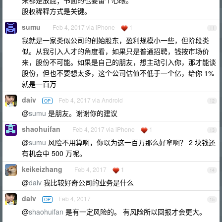
来都是放屁；书面的也要留个心眼。
股权稀释方式是关键。
sumu
Feb 4, 2017 via iPhone
1
11
我就是一家类似公司的创始股东，盈利规模小一些，但阶段类
似。从我引入人才的角度看，如果只是普通招聘，钱按市场价
来，股份不可能。如果是自己的朋友，想主动引入你，那才能谈
股份，但也不要想太多，这个公司估值不低于一个亿，给你 1%
就是一百万
daiv
Feb 4, 2017 via Android
OP
12
@
sumu
是朋友。谢谢你的建议
shaohuifan
Feb 4, 2017 via iPhone
1
13
@
sumu
风险不用算啊，你以为这一百万那么好拿啊？ 2 块钱还
有机会中 500 万呢。
keikeizhang
Feb 4, 2017
1
14
@
daiv
我比较好奇公司的业务是什么
daiv
Feb 4, 2017
OP
15
@
shaohuifan
是有一定风险的。 有风险所以回报才会更大。