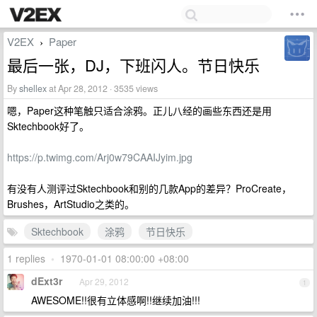
V2EX
Paper
›
最后一张，DJ，下班闪人。节日快乐
By
shellex
at Apr 28, 2012 · 3535 views
嗯，Paper这种笔触只适合涂鸦。正儿八经的画些东西还是用
Sktechbook好了。
https://p.twimg.com/Arj0w79CAAIJyim.jpg
有没有人测评过Sktechbook和别的几款App的差异？ProCreate，
Brushes，ArtStudio之类的。
Sktechbook
涂鸦
节日快乐
1 replies
•
1970-01-01 08:00:00 +08:00
dExt3r
Apr 29, 2012
1
AWESOME!!很有立体感啊!!继续加油!!!