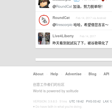
@
RoundCat
加油，努力脱单呀！
RoundCat
Feb 14, 2017 via Android
@
firescorpio
哈哈，希望借您吉言～
Live4Liberty
Feb 14, 2017
昨天看到就試玩了下，被谷歌萌化了
About
·
Help
·
Advertise
·
Blog
·
API
创意工作者们的社区
World is powered by solitude
VERSION: 3.9.8.5 · 51ms ·
UTC 19:42
·
PVG 03:42
·
LAX 1
♥ Do have faith in what you're doing.