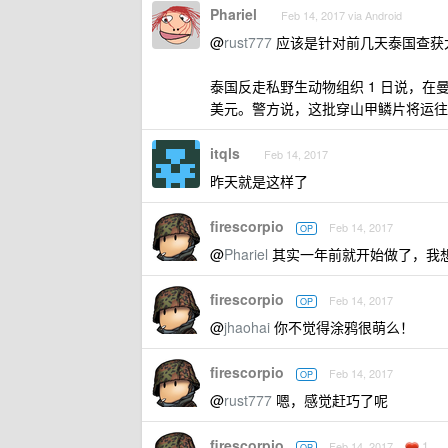
Phariel
Feb 14, 2017 via Android
@
rust777
应该是针对前几天泰国查获
泰国反走私野生动物组织 1 日说，在
美元。警方说，这批穿山甲鳞片将运往
itqls
Feb 14, 2017
昨天就是这样了
firescorpio
Feb 14, 2017
OP
@
Phariel
其实一年前就开始做了，我
firescorpio
Feb 14, 2017
OP
@
jhaohai
你不觉得涂鸦很萌么！
firescorpio
Feb 14, 2017
OP
@
rust777
嗯，感觉赶巧了呢
firescorpio
1
Feb 14, 2017
OP