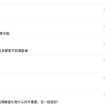
抹黑中国
 2 点多都拿不到满星😂
的理解是礼物什么的不重要，在一起就好！