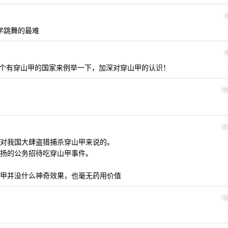
学跳舞的最难
个有穿山甲的国家来例举一下，加深对穿山甲的认识！
1
1
对我国大肆盗猎捕杀穿山甲来说的。
扬的公务招待吃穿山甲事件。
甲并没什么神奇效果，也毫无药用价值
1