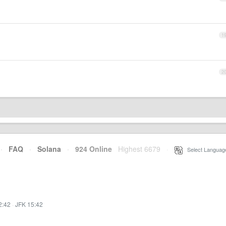
1
2
·
FAQ
·
Solana
·
924 Online
Highest 6679
·
Select Languag
2:42
·
JFK 15:42