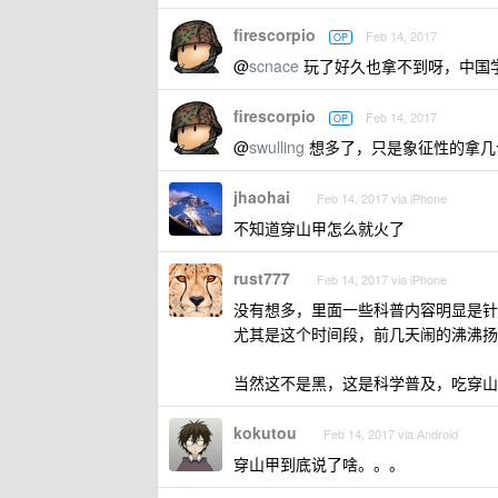
firescorpio
Feb 14, 2017
OP
@
scnace
玩了好久也拿不到呀，中国
firescorpio
Feb 14, 2017
OP
@
swulling
想多了，只是象征性的拿几
jhaohai
Feb 14, 2017 via iPhone
不知道穿山甲怎么就火了
rust777
Feb 14, 2017 via iPhone
没有想多，里面一些科普内容明显是针
尤其是这个时间段，前几天闹的沸沸扬
当然这不是黑，这是科学普及，吃穿山
kokutou
Feb 14, 2017 via Android
穿山甲到底说了啥。。。