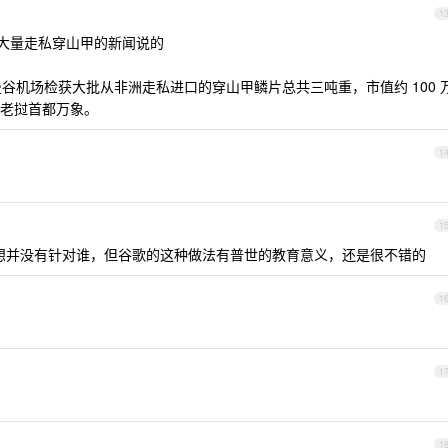
1
大量走私穿山甲的新闻说的
曼谷机场检获大批从非洲走私进口的穿山甲鳞片总共三吨重，市值约 100 
老挝首都万象。
1
1
想并没有针对谁，但谷歌的这种做法有普世的教育意义，还是很不错的
1
1
1