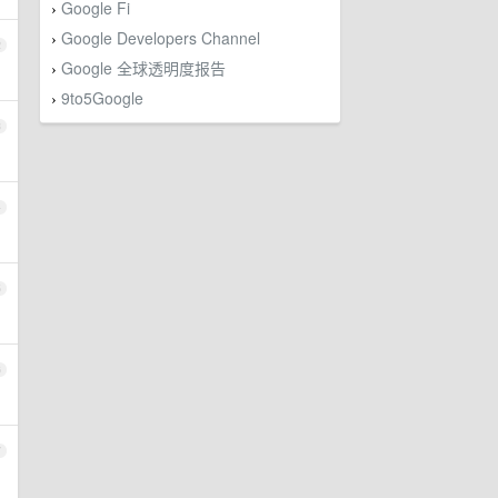
Google Fi
›
Google Developers Channel
›
2
Google 全球透明度报告
›
9to5Google
›
3
4
5
6
7