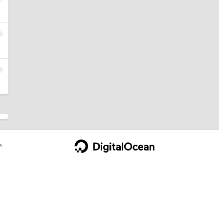
9
0
e