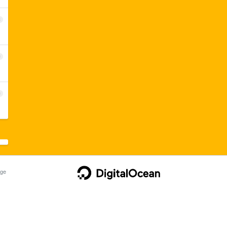
8
9
0
ge