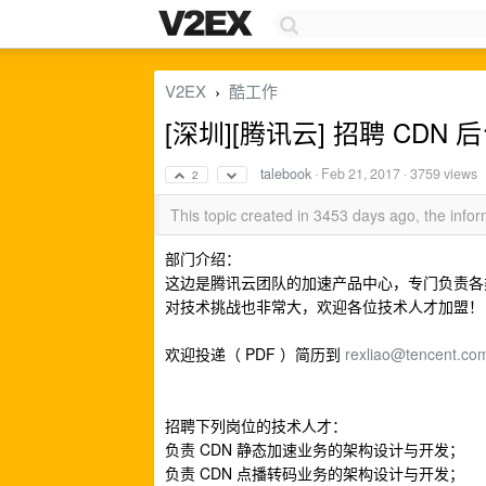
V2EX
酷工作
›
[深圳][腾讯云] 招聘 CDN
talebook
·
Feb 21, 2017
· 3759 views
2
This topic created in 3453 days ago, the inf
部门介绍：
这边是腾讯云团队的加速产品中心，专门负责各类
对技术挑战也非常大，欢迎各位技术人才加盟！
欢迎投递（ PDF ）简历到
rexliao@tencent.co
招聘下列岗位的技术人才：
负责 CDN 静态加速业务的架构设计与开发；
负责 CDN 点播转码业务的架构设计与开发；