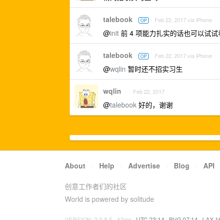
talebook
Feb 22, 2017 via iPhone
OP
@
init
前 4 项能力扎实的话也可以试
talebook
Feb 22, 2017 via iPhone
OP
@
wqlin
暂时还不招实习生
wqlin
Feb 22, 2017
@
talebook
好的，谢谢
About
·
Help
·
Advertise
·
Blog
·
API
创意工作者们的社区
World is powered by solitude
VERSION: 3.9.8.5 · 43ms ·
UTC 23:14
·
PVG 07:14
·
LAX 1