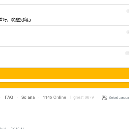
试看呀，欢迎投简历
1
·
FAQ
·
Solana
·
1145 Online
Highest 6679
·
Select Langua
6:14
·
JFK 19:14