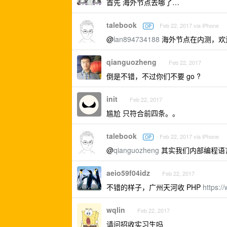
首先 海外节点去哪了…
talebook
Feb 22, 2017 via iPhone
OP
@
lan894734188
海外节点在内测，欢
qianguozheng
Feb 22, 2017
倒是不错，不过你们不要 go ?
init
Feb 22, 2017
尴尬 只符合前四条。。
talebook
Feb 22, 2017 via iPhone
OP
@
qianguozheng
其实我们内部编程语言
aeio59f04idz
Feb 22, 2017
不错的样子，广州天河收 PHP
https:/
wqlin
Feb 22, 2017
请问招收实习生吗