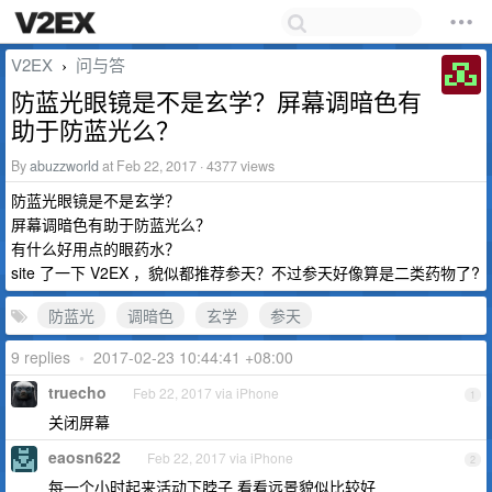
V2EX
问与答
›
防蓝光眼镜是不是玄学？屏幕调暗色有
助于防蓝光么？
By
abuzzworld
at Feb 22, 2017 · 4377 views
防蓝光眼镜是不是玄学？
屏幕调暗色有助于防蓝光么？
有什么好用点的眼药水？
site 了一下 V2EX ，貌似都推荐参天？不过参天好像算是二类药物了?
防蓝光
调暗色
玄学
参天
9 replies
•
2017-02-23 10:44:41 +08:00
truecho
Feb 22, 2017 via iPhone
1
关闭屏幕
eaosn622
Feb 22, 2017 via iPhone
2
每一个小时起来活动下脖子 看看远景貌似比较好