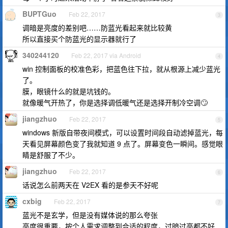
BUPTGuo
Feb 22, 2017
3
调暗是亮度的差别吧……防蓝光看起来就比较黄
所以直接买个防蓝光的显示器就行了
340244120
Feb 22, 2017 via Android
4
win 控制面板的校准色彩，把蓝色往下拉，就从根源上减少蓝光
了。
膜，眼镜什么的就是坑钱的。
就像暖气开热了，你是选择调低暖气还是选择开制冷空调🙄
jiangzhuo
Feb 22, 2017
5
windows 新版自带夜间模式，可以设置时间段自动滤掉蓝光，每
天看见屏幕颜色变了我就知道 9 点了。屏幕变色一瞬间。感觉眼
睛是舒服了不少。
jiangzhuo
Feb 22, 2017
6
话说怎么前两天在 V2EX 看的是参天不好呢
cxbig
Feb 22, 2017
7
蓝光不是玄学，但是没有媒体说的那么夸张
亮度很重要，按个人需求调整到合适的程度，过暗过亮都不好