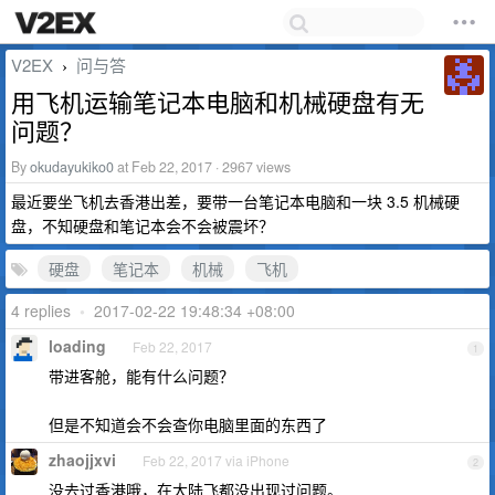
V2EX
问与答
›
用飞机运输笔记本电脑和机械硬盘有无
问题？
By
okudayukiko0
at Feb 22, 2017 · 2967 views
最近要坐飞机去香港出差，要带一台笔记本电脑和一块 3.5 机械硬
盘，不知硬盘和笔记本会不会被震坏？
硬盘
笔记本
机械
飞机
4 replies
•
2017-02-22 19:48:34 +08:00
loading
Feb 22, 2017
1
带进客舱，能有什么问题？
但是不知道会不会查你电脑里面的东西了
zhaojjxvi
Feb 22, 2017 via iPhone
2
没去过香港哦，在大陆飞都没出现过问题。