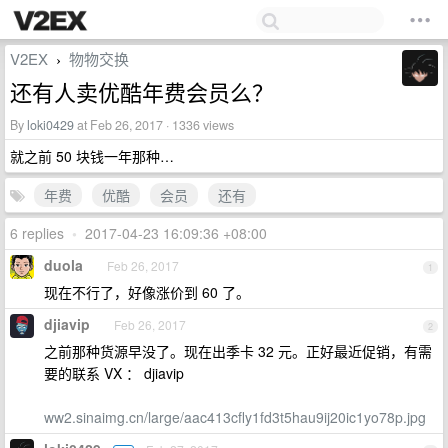
V2EX
物物交换
›
还有人卖优酷年费会员么？
By
loki0429
at Feb 26, 2017 · 1336 views
就之前 50 块钱一年那种…
年费
优酷
会员
还有
6 replies
•
2017-04-23 16:09:36 +08:00
duola
Feb 26, 2017
1
现在不行了，好像涨价到 60 了。
djiavip
Feb 26, 2017
2
之前那种货源早没了。现在出季卡 32 元。正好最近促销，有需
要的联系 VX ： djiavip
ww2.sinaimg.cn/large/aac413cfly1fd3t5hau9ij20ic1yo78p.jpg