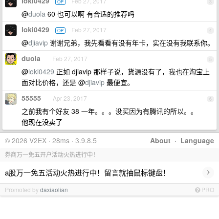
loki0429
Feb 27, 2017
OP
3
@
duola
60 也可以啊 有合适的推荐吗
loki0429
Feb 27, 2017
OP
4
@
djiavip
谢谢兄弟，我先看看有没有年卡，实在没有我联系你。
duola
Feb 27, 2017
5
@
loki0429
正如 djiavip 那样子说，货源没有了，我也在淘宝上
面对比价格，还是 @
djiavip
最便宜。
55555
Apr 23, 2017
6
之前我有个好友 38 一年。。。没买因为有腾讯的所以。。
他现在没卖了
© 2026 V2EX · 28ms · 3.9.8.5
About
·
Language
券商万一免五开户活动火热进行中！
›
a股万一免五活动火热进行中！留言就抽鼠标键盘！
Promoted by
daxiaolian
PRO