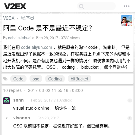
V2EX
程序员
›
阿里 Code 是不是最近不稳定？
By
dabaizuishuai
at Feb 28, 2017 · 3722 views
我们在用
code.aliyun.com
，就是原来的淘宝 code ，淘蝌蚪。 但是
最近发现出现了数据不一致的现象，在服务器上 Pull 下来的内容和本
地开发机不同。是否有朋友也遇到一样的情况？ 顺便求国内可用的不
出大故障的代码托管。 OSC ， coding ， bitbucket ，哪个靠谱些?
Code
osc
Coding
bitBucket
10 replies
•
2017-03-02 11:55:16 +08:00
snnn
Feb 28, 2017 via Android
1
visual studio online 。稳定性一流
visonnn
Feb 28, 2017
2
OSC 以前很不稳定，据说现在好些了。但已经弃用。