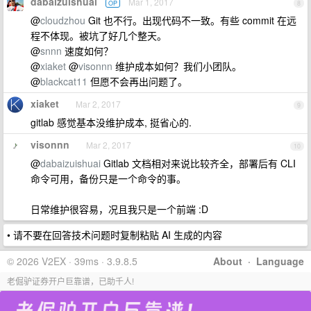
dabaizuishuai
Mar 1, 2017
OP
8
@
cloudzhou
Git 也不行。出现代码不一致。有些 commit 在远
程不体现。被坑了好几个整天。
@
snnn
速度如何？
@
xiaket
@
visonnn
维护成本如何？我们小团队。
@
blackcat11
但愿不会再出问题了。
xiaket
Mar 2, 2017
9
gitlab 感觉基本没维护成本, 挺省心的.
visonnn
Mar 2, 2017
10
@
dabaizuishuai
Gitlab 文档相对来说比较齐全，部署后有 CLI
命令可用，备份只是一个命令的事。
日常维护很容易，况且我只是一个前端 :D
• 请不要在回答技术问题时复制粘贴 AI 生成的内容
© 2026 V2EX · 39ms · 3.9.8.5
About
·
Language
老倔驴证券开户巨靠谱，已助千人!