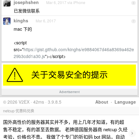
josephshen
Mar 6, 2017 via iPhone
6
已发微信联系
kinghs
Mar 6, 2017
7
mac 下的
<script
src="
https://gist.github.com/kinghs/e9884067d46a8369a462e
29b3cdd1a30.js
"></script>
Advertisement
© 2026 V2EX · 42ms · 3.9.8.5
About
·
Language
netcup 优惠码兑换
国外高性价的服务器其实并不多，用上几年才知道，有的超
售不稳定，有的甚至丢数据。 老牌德国服务器商 netcup 久经
›
考验，价格也不贵。 我做了个专门的折扣码 bot 网站，自动