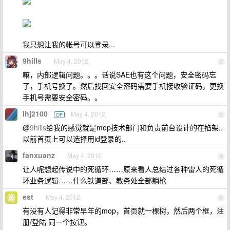
我只想让我的帐号可以登录...
9hills
May 4, 2012
2
嘛，内部逻辑问题。。。话说SAE也有这个问题，安全密码忘
了，手机号换了。然后找回安全密码需要手机接收验证码，更换
手机号需要安全密码。。
lhj2100
May 4, 2012
OP
3
@
9hills
给我的感觉就是mop技术部门和负责前台设计的在掐架..
以前首页上可以选择用id登录的..
fanxuanz
May 4, 2012
4
让人呢想起传说中的死循环……原来看人总结过各种雷人的死循
环业务逻辑……什么铁道部、教务处全部躺枪
est
May 4, 2012
5
有没有人记得非常早年的mop，首页就一棵树，然后两个框，注
册/登陆 同一个按钮。