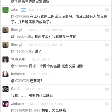
这个是第三方商家靠谱吗
zjks
Mar 11, 2017
OP
31
@
johncang
在工行官网上的应该没事吧。而且已经有人帮我买
了，并且确实激活成功了。
Slengl
Mar 11, 2017 via Android
32
@
freedomSky
有两年么？我看链接一年的
Slengl
Mar 11, 2017 via Android
33
@
freedomSky
谢了
YORYOR
Mar 11, 2017
34
@
bella926
同求一个两个的链接 咸鱼交易 谢谢
bella926
Mar 11, 2017
35
@
YORYOR
还要吗?
Cell9
Mar 11, 2017
36
我有。。。需要的可以联系
zhdsmy
Mar 11, 2017 via iPhone
37
@
bella926
@
Cell9
想要，怎么联系