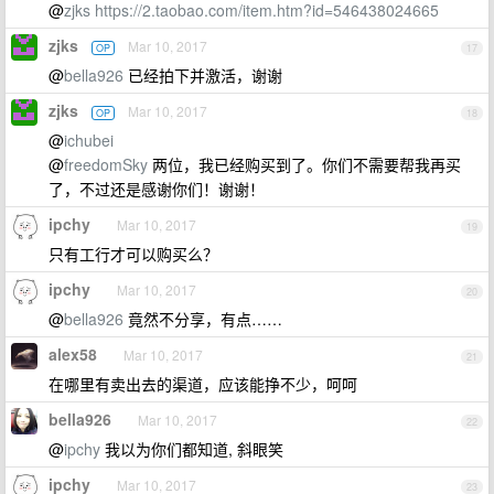
@
zjks
https://2.taobao.com/item.htm?id=546438024665
zjks
Mar 10, 2017
OP
17
@
bella926
已经拍下并激活，谢谢
zjks
Mar 10, 2017
OP
18
@
ichubei
@
freedomSky
两位，我已经购买到了。你们不需要帮我再买
了，不过还是感谢你们！谢谢！
ipchy
Mar 10, 2017
19
只有工行才可以购买么？
ipchy
Mar 10, 2017
20
@
bella926
竟然不分享，有点……
alex58
Mar 10, 2017
21
在哪里有卖出去的渠道，应该能挣不少，呵呵
bella926
Mar 10, 2017
22
@
ipchy
我以为你们都知道, 斜眼笑
ipchy
Mar 10, 2017
23