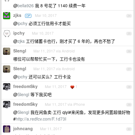
@
bella926
我 8 号花了 1140 续费一年
zjks
Mar 10, 2017
OP
24
@
ipchy
必须工行信用卡才能买
ipchy
Mar 10, 2017
25
@
zjks
工行储蓄卡也行，刚才买了 6 年的，再也不愁了
Slengl
Mar 11, 2017 via Android
26
哪位可以帮帮忙买一下，工行卡也没有
Slengl
Mar 11, 2017 via Android
27
@
ipchy
还可以买么？工行卡没
freedomSky
Mar 11, 2017
1
28
@
Slengl
等下我买吧
freedomSky
Mar 11, 2017 via iPhone
29
@
Slengl
我在闲鱼卖·工行 qiyi#来闲鱼，发现更多闲置超值好物
#
http://a.redfcv.com/F.1d73I
johncang
Mar 11, 2017
30