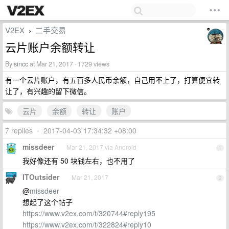
V2EX
二手交易
›
云片账户余额转让
By
sincc
at Mar 21, 2017 · 1729 views
有一个云片账户，有五百多人民币余额，自己用不上了，打算便宜转
让了，有兴趣的留下微信。
云片
余额
转让
账户
7 replies
•
2017-04-03 17:34:32 +08:00
missdeer
Mar 21, 2017 via Android
1
我好像还有 50 块钱左右，也不用了
ITOutsider
Mar 21, 2017
2
@
missdeer
想起了这个帖子
https://www.v2ex.com/t/320744#reply195
https://www.v2ex.com/t/322824#reply10