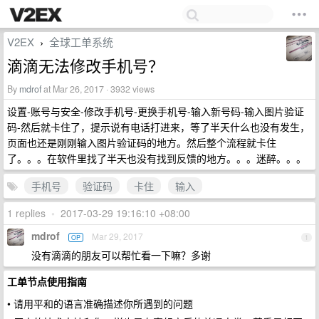
V2EX
全球工单系统
›
滴滴无法修改手机号？
By
mdrof
at Mar 26, 2017 · 3932 views
设置-账号与安全-修改手机号-更换手机号-输入新号码-输入图片验证
码-然后就卡住了，提示说有电话打进来，等了半天什么也没有发生，
页面也还是刚刚输入图片验证码的地方。然后整个流程就卡住
了。。。在软件里找了半天也没有找到反馈的地方。。。迷醉。。。
手机号
验证码
卡住
输入
1 replies
•
2017-03-29 19:16:10 +08:00
mdrof
Mar 29, 2017
OP
1
没有滴滴的朋友可以帮忙看一下嘛？多谢
工单节点使用指南
• 请用平和的语言准确描述你所遇到的问题