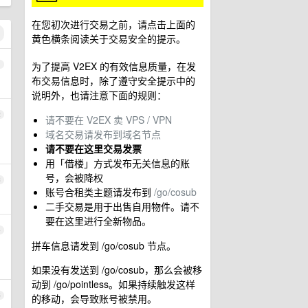
在您初次进行交易之前，请点击上面的
黄色横条阅读关于交易安全的提示。
为了提高 V2EX 的有效信息质量，在发
1
布交易信息时，除了遵守安全提示中的
说明外，也请注意下面的规则：
2
请不要在 V2EX 卖 VPS / VPN
域名交易请发布到域名节点
请不要在这里交易发票
用「借楼」方式发布无关信息的账
号，会被降权
3
账号合租类主题请发布到
/go/cosub
二手交易是用于出售自用物件。请不
要在这里进行全新物品。
4
拼车信息请发到 /go/cosub 节点。
如果没有发送到 /go/cosub，那么会被移
动到 /go/pointless。如果持续触发这样
5
的移动，会导致账号被禁用。