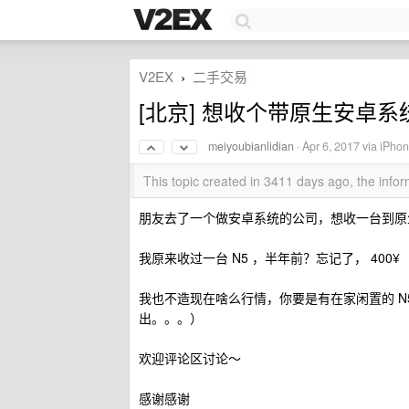
V2EX
二手交易
›
[北京] 想收个带原生安卓系统
meiyoubianlidian
·
Apr 6, 2017
via iPhon
This topic created in 3411 days ago, the inf
朋友去了一个做安卓系统的公司，想收一台到原
我原来收过一台 N5 ，半年前？忘记了， 400¥
我也不造现在啥么行情，你要是有在家闲置的 N
出。。。）
欢迎评论区讨论～
感谢感谢