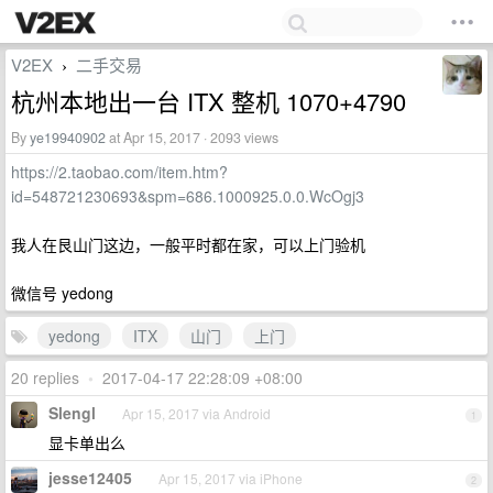
V2EX
二手交易
›
杭州本地出一台 ITX 整机 1070+4790
By
ye19940902
at Apr 15, 2017 · 2093 views
https://2.taobao.com/item.htm?
id=548721230693&spm=686.1000925.0.0.WcOgj3
我人在艮山门这边，一般平时都在家，可以上门验机
微信号 yedong
yedong
ITX
山门
上门
20 replies
•
2017-04-17 22:28:09 +08:00
Slengl
Apr 15, 2017 via Android
1
显卡单出么
jesse12405
Apr 15, 2017 via iPhone
2