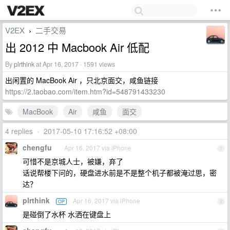
V2EX
二手交易
›
出 2012 中 Macbook Air 低配
By
plrthink
at Apr 16, 2017 · 1591 views
出闲置的 MacBook Air ，只北京面交，咸鱼链接
https://2.taobao.com/item.htm?id=548791433230
MacBook
Air
咸鱼
面交
4 replies
•
2017-05-10 17:16:52 +08:00
chengfu
Apr 16, 2017 via iPhone
1
可惜不是京城人士，被嫌，弃了
话说帮楼下问的，硬盘进水前是不是整个机子都被淹过思，密
达？
plrthink
Apr 16, 2017 via iPhone
OP
2
是碰倒了水杯 水洒在键盘上