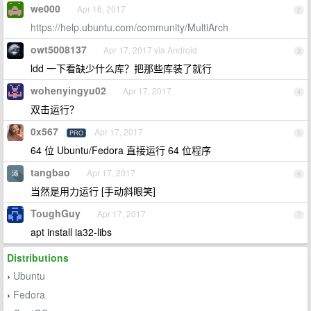
we000
Apr 16, 2017
2
https://help.ubuntu.com/community/MultiArch
owt5008137
Apr 17, 2017 via Android
3
ldd 一下看缺少什么库？把那些库装了就行
wohenyingyu02
Apr 17, 2017
4
双击运行？
0x567
Apr 17, 2017
PRO
5
64 位 Ubuntu/Fedora 直接运行 64 位程序
tangbao
Apr 17, 2017
6
当然是用力运行 [手动斜眼笑]
ToughGuy
Apr 17, 2017
7
apt install ia32-libs
Distributions
Ubuntu
›
Fedora
›