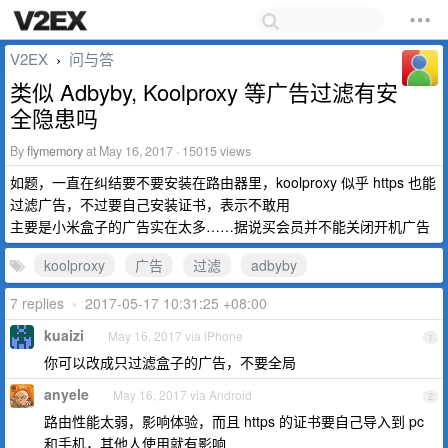
V2EX
问与答
›
类似 Adbyby, Koolproxy 等广告过滤有安
全隐患吗
By
flymemory
at May 16, 2017 · 15015 views
如题，一直在纠结要不要安装在路由器里，koolproxy 似乎 https 也能
过滤广告，不过要自己安装证书，表示不敢用
主要是小米盒子的广告实在太多……据说买会员并不能关闭开机广告
koolproxy
广告
过滤
adbyby
7 replies
•
2017-05-17 10:31:25 +08:00
kuaizi
May 16, 2017 via iPhone
1
你可以改成只过滤盒子的广告，不要全局
anyele
May 16, 2017 via Android
2
路由性能太弱，影响体验，而且 https 的证书要自己导入到 pc
和手机，其他人使用就有影响