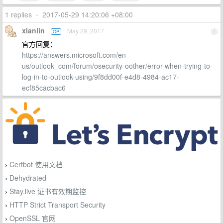
1 replies
•
2017-05-29 14:20:06 +08:00
xianlin
May 29, 2017
OP
1
官方回复：
https://answers.microsoft.com/en-
us/outlook_com/forum/osecurity-oother/error-when-trying-to-
log-in-to-outlook-using/9f8dd00f-e4d8-4984-ac17-
ecf85cacbac6
Certbot 使用文档
›
Dehydrated
›
Stay.live 证书有效期监控
›
HTTP Strict Transport Security
›
OpenSSL 官网
›