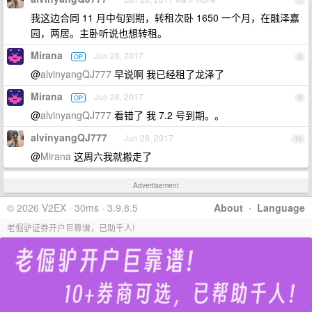
7
我这边合同 11 月中旬到期，转租次卧 1650 一个月，在融泽嘉
园，两居。主卧听说也想转租。
Mirana
Jun 28, 2017
OP
8
@
alvinyangQJ777
早说啊 我已经租了龙泽了
Mirana
Jun 28, 2017
OP
9
@
alvinyangQJ777
看错了 我 7.2 号到期。。
alvinyangQJ777
Jun 28, 2017
10
@
Mirana
这周六我就搬走了
Advertisement
© 2026 V2EX · 30ms · 3.9.8.5
About
·
Language
老倔驴证券开户巨靠谱，已助千人!