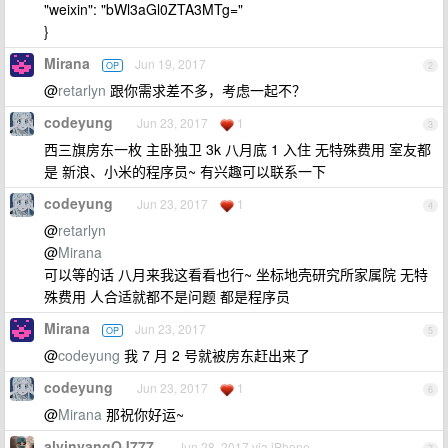
"weixin": "bWl3aGl0ZTA3MTg="
}
Mirana
Jun 19, 2017
OP
2
@
retarlyn
跟你需求差不多，考虑一起不？
codeyung
Jun 23, 2017
1
3
西三旗房东一枚 主卧独卫 3k 八月底 1 入住 无特殊费用 室友都
是 新浪、小米的程序员~ 有兴趣可以联系一下
codeyung
Jun 23, 2017
1
4
@
retarlyn
@
Mirana
可以等的话 八月来我这看看也行~ 坐标地壳研究所家属院 无特
殊费用 人合适就都不是问题 都是程序员
Mirana
Jun 23, 2017
OP
5
@
codeyung
我 7 月 2 号就被房东赶出来了
codeyung
Jun 23, 2017
1
6
@
Mirana
那祝你好运~
alvinyangQJ777
Jun 28, 2017 via iPhone