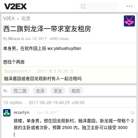
V2EX
北京
›
西二旗到龙泽一带求室友租房
By
Mirana
at Jun 19, 2017 · 4085 views
单身男，在软件园上班 wx:yishushuyitian
想找个两居
Supplement 1 · 2017 年 6 月 26 日
融泽嘉园或者回龙观新村有人一起合租吗
西二旗
龙泽
室友
租房
10 replies
•
2017-06-28 19:48:25 +08:00
retarlyn
Jun 19, 2017
1
搭楼，单身男，想在回龙观新村，融泽嘉园，新龙城一带租个 2
居的主卧或者次卧，预算 2500 内，独卫主卧可以接受 3000
{